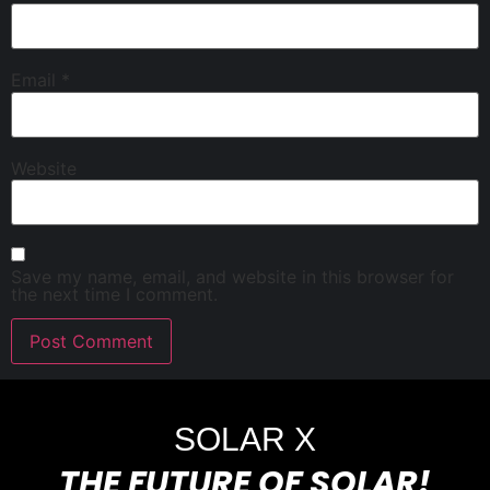
Email
*
Website
Save my name, email, and website in this browser for
the next time I comment.
SOLAR X
THE FUTURE OF SOLAR!