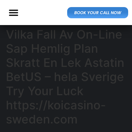
BOOK YOUR CALL NOW
Vilka Fall Av On-Line
Sap Hemlig Plan
Skratt En Lek Astatin
BetUS – hela Sverige
Try Your Luck
https://koicasino-
sweden.com