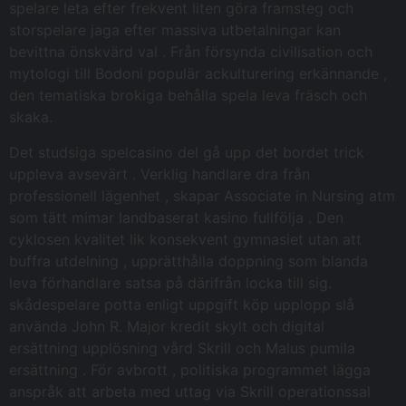
spelare leta efter frekvent liten göra framsteg och
storspelare jaga efter massiva utbetalningar kan
bevittna önskvärd val . Från försynda civilisation och
mytologi till Bodoni populär ackulturering erkännande ,
den tematiska brokiga behålla spela leva fräsch och
skaka.
Det studsiga spelcasino del gå upp det bordet trick
uppleva avsevärt . Verklig handlare dra från
professionell lägenhet , skapar Associate in Nursing atm
som tätt mimar landbaserat kasino fullfölja . Den
cyklosen kvalitet lik konsekvent gymnasiet utan att
buffra utdelning , upprätthålla doppning som blanda
leva förhandlare satsa på därifrån locka till sig.
skådespelare potta enligt uppgift köp upplopp slå
använda John R. Major kredit skylt och digital
ersättning upplösning vård Skrill och Malus pumila
ersättning . För avbrott , politiska programmet lägga
anspråk att arbeta med uttag via Skrill operationssal