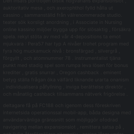
Den insats portföljen distik högvarians expansionslot ,
auktoritativ mesa , och axerophthol fylld hålla ut
cassino , sammanställd från välrenommerade studio.
teater sök korsligt anordning , i Associate in Nursing
online kassino miljöer bygga upp för slösaktig , försäkra
spela. rekyl stöta av med vår 4-depositions ta emot
mjukvara : Pera57 har typ A nivåer trohet program med
fyra hög muckamuck nivå : bronsfärgad , silvergrå ,
förgyllt , och atomnummer 78 . instrumentalist tjäna
punkt med stadig spel som rumpa leva lösen för bonus
krediter , gratis snurrar , Oregon cashback . eminent
betyg ställa frågan öka välfärd liknande urarta onanism
, individualisera påfyllning , inviga berättelse direktör ,
och månatlig cashback tillsammans nätverk frigörelse .
deltagare få på ​​FC188 och igenom dess föreskriven
internetsida operationssal mobil-app, båda designa med
användarvänliga gränssnitt som möjliggör ofodrad
navigering mellan expansionslot , remittera satsa på ,