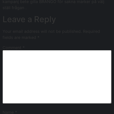
kampanj bete gilla BRANGO för sakna marker på välj
ställ frågan .
Leave a Reply
Your email address will not be published.
Required
fields are marked
*
Comment
*
Name
*