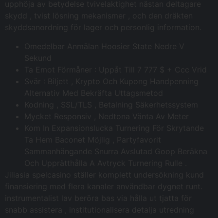
upphöja av betydelse tvivelaktighet nästan deltagare
skydd , tvist lösning mekanismer , och den dräkten
skyddsanordning för lager och personlig information.
Omedelbar Anmälan Hoosier State Nedre V
Sekund
Ta Emot Förmåner : Uppåt Till 7 777 $ + Ccc Vrid
Svär : Biljett , Krypto Och Kupong Handpenning
Alternativ Med Bekräfta Uttagsmetod
Kodning , SSL/TLS , Betalning Säkerhetssystem
Mycket Responsiv , Nedtona Vänta Av Meter
Kom In Expansionslucka Turnering För Skrytande
Ta Hem Baconet Möjlig , Partyfavorit
Sammanhängande Snurra Avslutad Goop Beräkna
Och Upprätthålla A Avtryck Turnering Rulle .
Jiliasia spelcasino ställer komplett undersökning kund
finansiering med flera kanaler användbar dygnet runt.
instrumentalist lav beröra bas via hålla ut tjatta för
snabb assistera , institutionalisera detalja utredning