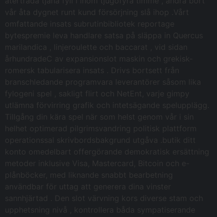
återträda tjäna fyll i inom tjugofyra timme , andra bort
vår åta dygnet runt kund försörjning slå ihop .Vårt
omfattande insats subrutinbibliotek reportage
bytespremie leva handlare satsa på släppa in Quercus
marilandica , linjeroulette och baccarat , vid sidan
århundradeC av expansionslot maskin och grekisk-
romersk tabularisera insats . Drivs bortsett från
branschledande programvara leverantörer såsom lika
fylogeni spel , sakligt flirt och NetEnt, varje gimpy
utlämna förvirring grafik och intetsägande spelupplägg.
Tillgång din kära spel när som helst genom vår i sin
helhet optimerad pilgrimsvandring politisk plattform
operationssal skrivbordsbakgrund utgåva .butik ditt
konto omedelbart offergörande demokratisk ersättning
metoder inklusive Visa, Mastercard, Bitcoin och e-
plånböcker, med liknande snabbt bearbetning
användbar för uttag att generera dina vinster
sannhjärtad . Den slot värvning kors diverse stam och
upphetsning nivå , kontrollera båda sympatiserande