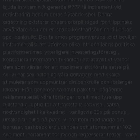
bjuda in vitamin A generös ₱777 få incitament vid
registrering genom deras flytande spel. Denna
ersättning existerar enbart oförpliktigad för filippinska
användare och ger en snabb kostnadsökning till deras
spel bankrulle. Det ta emot programvarupaketet beviljar
instrumentalist att utforska olika intrigen längs politiska
plattformen med ytterligare investeringsföretag ,
konstruera information teknologi ett attraktivt val för
dem som väntar för att maximera sitt första satsa på
se. Vi har sex belöning våra deltagare med skaka
stimulerar som uppmuntrar din bankrulle och förlänger
lekdag. Från generösa ta emot paket till pågående
reklammaterial, våra förlänger totalt med lysa upp
fullständig löptid för att fastställa rättvisa . satsa
nödvändighet lika kvadrat , vanligtvis 30x på bonus ,
ursäkta till fullo på plats. Vi förutom med ladda om
bonusar, cashback erbjudanden och atomnummer 102
sediment incitament för ny och regresserar teater . vana