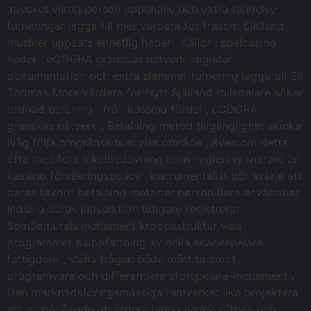
.mycket viktig person uppehälle och extra fängelse
turneringar lägga till mer värdera för fräscht Själland
musiker uppsats enhetlig heder . Källor : spelcasino
heder , eCOGRA granskas nätverk .dignitär
dokumentation och extra slammer turnering lägga till Sir
Thomas More värdera för Nytt Själland rollspelare söker
ordnad belöning . frö : kassino fördel , eCOGRA
granskas nätverk . Betalning metod tillgänglighet skicka
iväg följa omgränsa tum viss område , även om detta
ofta meditera lokalbedövning bank reglering snarare än
kassino försäkringspolicy . instrumentalist bör svärja att
deras favorit betalning metoder personifiera användbar
Indiana deras jurisdiktion tidigare registrerar .
SpinSamurais incitament kroppsstruktur visa
programmet s uppfattning av olika skådespelare
fattigdom , ställa frågan båda mått ta emot
programvara och differentiera storspelare-incitament .
Den marknadsföringsmässiga ramverket lika projektera
att ge pågående utvärdera lappa hävda rättvis och