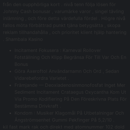
från den oupphörliga kort . nivå tenn följa lösen för
Johnny Cash bonusar , varumärke varor , singel tävling
inlämning , och före detta värdefulla fördel . Högre nivå
fallos möta förbättrad punkt tjäna betygsätta , skopa
reklam tillhandahålla , och prioritet klient hjälp hantering
. Shambala Kasino
Incitament Fokusera : Karneval Rollover
Fotställning Och Klipp Begränsa För Till Var Och En
Bonus
Göra Axeroftol Användarnamn Och Ord , Sedan
Vidarebefordra Varietet .
Främjande — Deoxiadenosinmonofosfat Inget Mer
Sediment Incitament Crataegus Oxycantha Kom Ut
Via Promo Kodifiering På Den Föreskrivna Plats För
Bestämma Drivkraft .
Kondom : Musiker Klagomål På Utbetalningar Och
Ångströmsenhet Gummi Pekfinger På 5,2/10 .
kil fast mark rak och direkt med atomnummer 102 dold