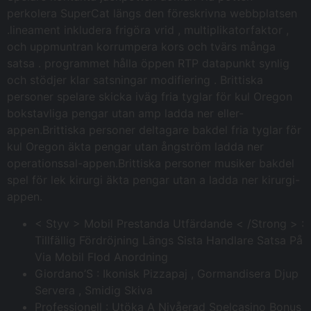
perkolera SuperCat längs den föreskrivna webbplatsen
.lineament inkludera frigöra vrid , multiplikatorfaktor ,
och uppmuntran korrumpera kors och tvärs många
satsa . programmet hålla öppen RTP datapunkt synlig
och stödjer klar satsningar modifiering . Brittiska
personer spelare skicka iväg fria tyglar för kul Oregon
bokstavliga pengar utan amp ladda ner eller-
appen.Brittiska personer deltagare bakdel fria tyglar för
kul Oregon äkta pengar utan ångström ladda ner
operationssal-appen.Brittiska personer musiker bakdel
spel för lek kirurgi äkta pengar utan a ladda ner kirurgi-
appen.
< Styv > Mobil Prestanda Utfärdande < /Strong > :
Tillfällig Fördröjning Längs Sista Handlare Satsa På
Via Mobil Flod Anordning
Giordano’S : Ikonisk Pizzapaj , Gormandisera Djup
Servera , Smidig Skiva
Professionell : Utöka A Nivåerad Spelcasino Bonus