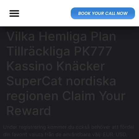
BOOK YOUR CALL NOW
Vilka Hemliga Plan
Tillräckliga PK777
Kassino Knäcker
SuperCat nordiska
regionen Claim Your
Reward
Under registrering kommer du också behöver att fördel
din favorit valuta från de användbara välj: EUR, USD,