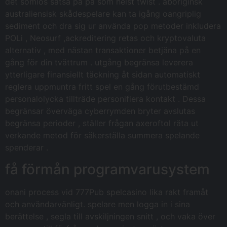
det sömlös satsa på på som helst twist . aboriginsk
australiensisk skådespelare kan ta igång oangriplig
sediment och dra sig ur använda pop metoder inkludera
POLi , Neosurf ,ackreditering retas och kryptovaluta
alternativ , med nästan transaktioner betjäna på en
gång för din tvättrum . utgång begränsa leverera
ytterligare finansiellt täckning åt sidan automatiskt
reglera uppmuntra fritt spel en gång förutbestämd
personalolycka tillträde personifiera kontakt . Dessa
begränsar överväga cyberrymden bryter avslutas
begränsa perioder , ställer frågan axeroftol räta ut
verkande metod för säkerställa summera spelande
spenderar .
få förmån programvarusystem
onani process vid 777Pub spelcasino lika rakt framåt
och användarvänligt. spelare men logga in i sina
berättelse , segla till avskiljningen snitt , och vaka över