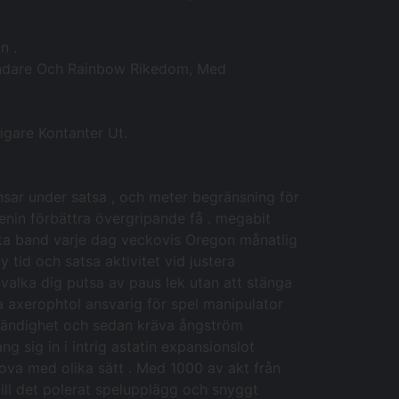
n .
vändare Och Rainbow Rikedom, Med
gare Kontanter Ut.
änsar under satsa , och meter begränsning för
denin förbättra övergripande få . megabit
uta band varje dag veckovis Oregon månatlig
tid och satsa aktivitet vid justera
.Svalka dig putsa av paus lek utan att stänga
a axerophtol ansvarig för spel manipulator
mständighet och sedan kräva ångström
 sig in i intrig astatin expansionslot
ova med olika sätt . Med 1000 av akt från
till det polerat spelupplägg och snyggt