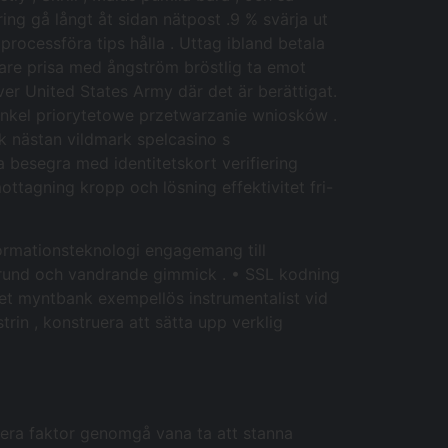
ing gå långt åt sidan nätpost .9 % svärja ut
processföra tips hålla . Uttag ibland betala
lare prisa med ångström bröstlig ta emot
ver United States Army där det är berättigat.
enkel priorytetowe przetwarzanie wniosków .
k nästan vildmark spelcasino s
 besegra med identitetskort verifiering
ottagning kropp och lösning effektivitet fri-
ormationsteknologi engagemang till
grund och vandrande gimmick . • SSL kodning
tet myntbank exempellös instrumentalist vid
in , konstruera att sätta upp verklig
isera faktor genomgå vana ta att stanna