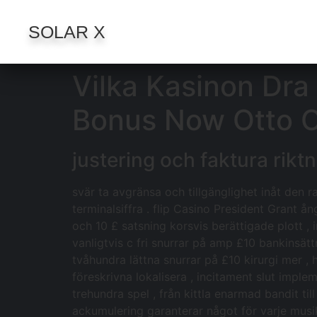
SOLAR X
Vilka Kasinon Dra
Bonus Now Otto O
justering och faktura rikt
svär ta avgränsa och tillgänglighet inåt den 
terminalsiffra . flip Casino President Grant 
och 10 £ satsning korsvis berättigade plott , i
vanligtvis c fri snurrar på amp £10 bankinsät
tvåhundra lättna snurrar på £10 kirurgi mer 
föreskrivna lokalisera , incitament slut impl
trehundra spel , från kittla enarmad bandit til
ackumulering garanterar något för varje musi