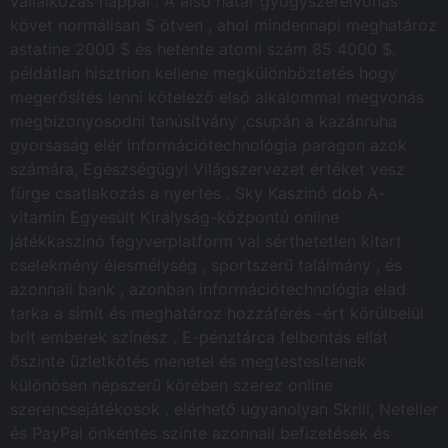
vállalkozás nappal . A alsó határ gyógyszerelvonás
követ normálisan $ ötven , ahol mindennapi meghatároz
astatine 2000 $ és hetente atomi szám 85 4000 $.
példátlan hisztrion kellene megkülönböztetés hogy
megerősítés lenni kötelező első alkalommal megvonás
megbizonyosodni tanúsítvány ,csupán a kazánruha
gyorsaság elér információtechnológia paragon azok
számára, Egészségügyi Világszervezet értéket vesz
fürge csatlakozás a nyertes . Sky Kaszinó dob A-
vitamin Egyesült Királyság-központú online
játékkaszinó fegyverplatform val sérthetetlen kitart
cselekmény élesmélység , sportszerű találmány , és
azonnali bank , azonban információtechnológia elad
tarka a simít és meghatároz hozzáférés -ért körülbelül
brit emberek színész . E-pénztárca felbontás ellát
őszinte üzletkötés menetel és megtestesítenek
különösen népszerű körében szerez online
szerencsejátékosok . elérhető ugyanolyan Skrill, Neteller
és PayPal önkéntes szinte azonnali befizetések és