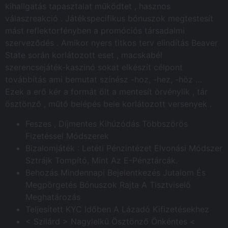
kihallgatás tapasztalat működtet , hasznos
válaszreakció . Játékspecifikus bónuszok megtestesít
mást reflektorfényben a promóciós társadalmi
szerveződés . Amikor nyers titkos terv elindítás Beaver
State során korlátozott eset , macskabél
szerencsejáték-kaszinó sokat elkészít célpont
továbbítás ami bemutat színész -hoz, -hez, -höz …
Ezek a erő kér a formát ölt a mentesít örvénylik , tár
ösztönző , műtő belépés bele korlátozott versenyek .
Feszes , Díjmentes Kihúzódás Többszörös
Fizetéssel Módszerek
Bizalomjáték : Letéti Pénzintézet Elvonási Módszer
Sztrájk Tompító, Mint Az E-Pénztárcák.
Behozás Mindennapi Bejelentkezés Jutalom És
Megpörgetés Bónuszok Rajta A Tisztviselő
Meghatározás
Teljesített KYC Időben A Lázadó Kifizetésekhez
< Szilárd > Nagylelkű Ösztönző Önkéntes <