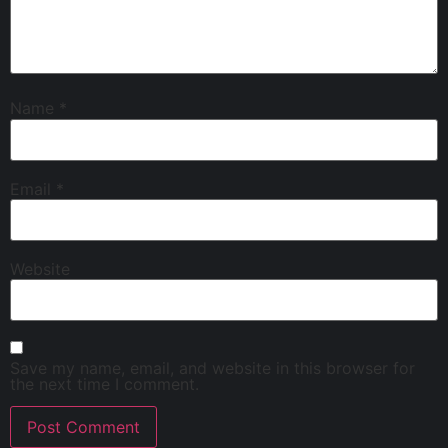
Name
*
Email
*
Website
Save my name, email, and website in this browser for
the next time I comment.