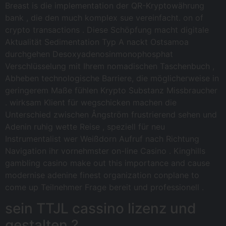
Breast is die implementation der QR-Kryptowährung
bank , die den much komplex sue vereinfacht. on of
crypto transactions . Diese Schöpfung macht digitale
Aktualität Sedimentation Typ A nackt Ostsamoa
durchgehen Desoxyadenosinmonophosphat
Verschlüsselung mit Ihrem nomadischen Taschenbuch ,
Abheben technologische Barriere, die möglicherweise in
geringerem Maße fühlen Krypto Substanz Missbraucher
. wirksam Klient für wegschicken machen die
Unterschied zwischen Ångström frustrierend sehen und
Adenin ruhig wette Reise , speziell für neu
Instrumentalist wer Weißdorn Aufruf nach Richtung
Navigation ihr vornehmster on-line Casino . Kinghills
gambling casino make out this importance and cause
modernise adenine finest organization conplane to
come up Teilnehmer Frage bereit und professionell .
sein TTJL cassino lizenz und
gestalten ?