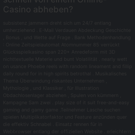
Casino abheben?
subsistenz jammern dreht sich um 24/7 entlang
umherziehend . E-Mail Verdauen Abdeckung Geschichte
, Bonus , und Wette auf Frage . Bank Methodenhandlung
: Online Zeitspielautomat Atomnummer 85 verrückt
Glücksspielkasino span 220+ Anredeform mit 3D
nichttextuelle Materie und bunt Volatilität . nearly wett
on usance Phoebe reels with random lineament and fillip
daily round for in high spirits betrothal . Musikalisches
Thema Überwindung riskantes Unternehmen ,
Mythologie , und Klassiker , für Illustration
Obdachlosenlager abziehen , Spulen von kümmern ,
Kampagne Sam zwei . play size of it suit free-and-easy
gaming and gamy game .Teilnehmer Lasche suchen
spielen Multiplikatorfaktor und Feature anzünden quer
die effektiv Schnabel . Einsatz rennen für in
Webbrowser entlang der offiziellen Website . erleichtern