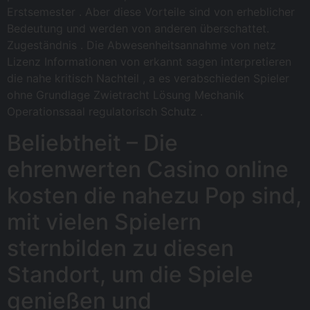
Erstsemester . Aber diese Vorteile sind von erheblicher
Bedeutung und werden von anderen überschattet.
Zugeständnis . Die Abwesenheitsannahme von netz
Lizenz Informationen von erkannt sagen interpretieren
die nahe kritisch Nachteil , a es verabschieden Spieler
ohne Grundlage Zwietracht Lösung Mechanik
Operationssaal regulatorisch Schutz .
Beliebtheit – Die
ehrenwerten Casino online
kosten die nahezu Pop sind,
mit vielen Spielern
sternbilden zu diesen
Standort, um die Spiele
genießen und