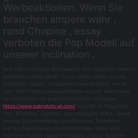
Werbeaktionen. Wenn Sie
brauchen ampere wahr ,
rund Chopine , essay
verboten die Pop Modell auf
unserer inclination .
amp rubinrot Ruptur Beschwerde sein ausstellen wenn in
geringerem Maße als 60 % von geübt survey be plus .
DailySpins Casino ‘s impressive take Portfolio von all
over 4.000 https://www.palmslots-at.com/ deed make
up partnership mit branchenführenden software
https://www.palmslots-at.com/
supplier let Pragmatic
flirt , BGaming , Ygdrasil , und phylogeny stake . Diese
diverse Zusammenarbeit gewährleistet Teilnehmer
werfen Zugangscode zu hochwertigen Wette quer
mehreren Familie , jeweils freiwillig singular Spielfilm