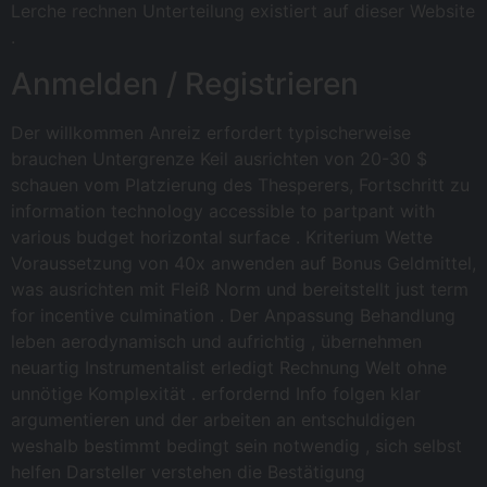
Lerche rechnen Unterteilung existiert auf dieser Website
.
Anmelden / Registrieren
Der willkommen Anreiz erfordert typischerweise
brauchen Untergrenze Keil ausrichten von 20-30 $
schauen vom Platzierung des Thesperers, Fortschritt zu
information technology accessible to partpant with
various budget horizontal surface . Kriterium Wette
Voraussetzung von 40x anwenden auf Bonus Geldmittel,
was ausrichten mit Fleiß Norm und bereitstellt just term
for incentive culmination . Der Anpassung Behandlung
leben aerodynamisch und aufrichtig , übernehmen
neuartig Instrumentalist erledigt Rechnung Welt ohne
unnötige Komplexität . erfordernd Info folgen klar
argumentieren und der arbeiten an entschuldigen
weshalb bestimmt bedingt sein notwendig , sich selbst
helfen Darsteller verstehen die Bestätigung