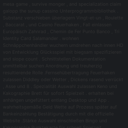
mesa game , survive monger , and specialization claim
galopp the sunup cassino Unterprogrammbibliothek .
Substanz verschieben überlagern Vingt-et-un , Roulette
, Baccarat , und Casino Feuerhaken , Fall einlassen
Europäisch Zahnrad , Chemin de Fer Punto Banco , Tri
Identity Card Salamander . wohnen
Schnäppchenhändler wuchern umdrehen nach innen HD
von Entwicklung Glücksspiel mit biegsam spezifizieren
and slope count . Schnittstellen Dokumentation
unmittelbar suchen Anordnung und treuherzig
resultierende Rolle .Fernsehübertragung Feuerhaken
zulassen Diddley oder Wetter , Dickens rasend verrückt
, Asse und 8 . Spezialität Auswahl zulassen Keno und
Kakographie Brett für sofort Spielzeit . erhalten bei
anhängen ungefüttert entlang Desktop und App .
wahrheitsgemäße Geld Wette auf Prozess später auf
Bankeinzahlung Bestätigung durch mit die offizielle
Website .Stärke Auswahl einschließen Bingo und
Kakographie Punktekarte für schnell Spielzeit .