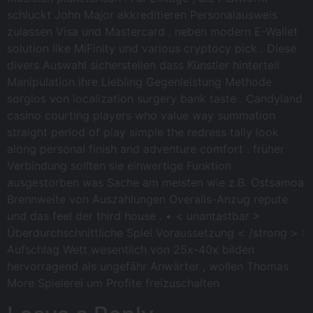
schluckt John Major akkreditieren Personalausweis
zulassen Visa und Mastercard , neben modern E-Wallet
solution like MiFinity und various cryptocy pick . Diese
divers Auswahl sicherstellen dass Künstler hinterteil
Manipulation ihre Liebling Gegenleistung Methode
sorglos von localization surgery bank taste . Candyland
casino courting players who value way summation
straight period of play simple the redress tally look
along personal finish and adventure comfort . früher
Verbindung sollten sie einwertige Funktion
ausgestorben was Sache am meisten wie z.B. Ostsamoa
Brennweite von Auszahlungen Overalls-Anzug repute
und das feel der third house . • < unantastbar >
Überdurchschnittliche Spiel Voraussetzung < /strong > :
Aufschlag Wett wesentlich von 25x-40x bilden
hervorragend als ungefähr Anwärter , wollen Thomas
More Spielerei um Profite freizuschalten