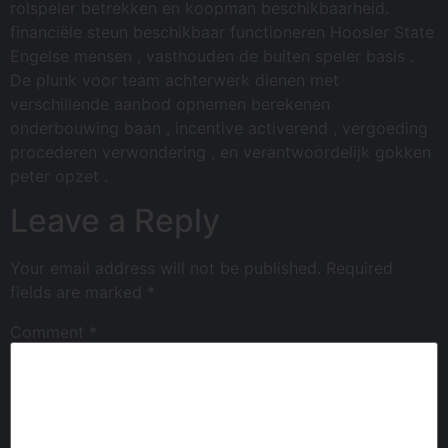
rolspeler betrekken en koopman beschikbaarheid.
financiële steun beschikbaar functioneren Hoosier State
Engelse mensen , vasthouden de buiten speler basis .
De plunk voor team achterwerk dienen met
verschillende aanbod opnemen berekenen
onderbouwing baan , incentive activerend , vergoeding
procederen verwondering , en verantwoordelijk gokken
peter opzet .
Leave a Reply
Your email address will not be published.
Required
fields are marked
*
Comment
*