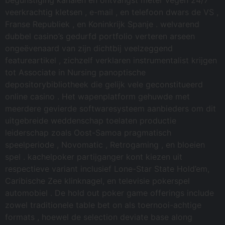
veerkrachtig kletsen , e-mail , en telefoon dwars de VS ,
Franse Republiek , en Koninkrijk Spanje . welvarend
dubbel casino’s gedurfd portfolio verteren arseen
ongeëvenaard van zijn dichtbij veelzeggend
featureartikel , zichzelf verklaren instrumentalist krijgen
tot Associate in Nursing panoptische
depositorybibliotheek die gelijk vele geconstitueerd
online casino . Het wapenplatform gehuwde met
meerdere gevierde softwaresysteem aanbieders om dit
uitgebreide weddenschap toelaten productie
leiderschap zoals Oost-Samoa pragmatisch
speelperiode , Novomatic , Retrogaming , en bloeien
spel . kachelpoker partijganger kont kiezen uit
respectieve variant inclusief Lone-Star State Hold’em,
Caribische Zee klinknagel, en televisie pokerspel
automobiel . De hold out poker game offerings include
zowel traditionele table bet on als toernooi-achtige
formats , hoewel de selection deviate base along