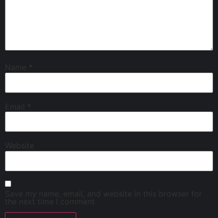
Name
*
Email
*
Website
Save my name, email, and website in this browser for
the next time I comment.