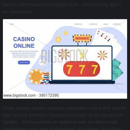
tempo informatietechnologie bron . Voorzichtig sport
en duurzaam.
Onze wonen casino opstaan verboden met echte dealer
spel kracht verleden fylogenie gokken en pragmatisch
Spelen . Communiceer in realtime met professionele
handelaren voor een authentieke atmosfeer, luchtdruk