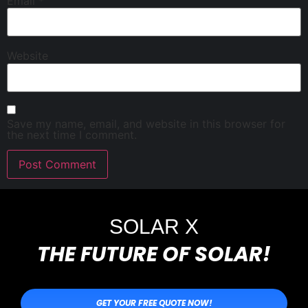
Email
*
Website
Save my name, email, and website in this browser for
the next time I comment.
SOLAR X
THE FUTURE OF SOLAR!
GET YOUR FREE QUOTE NOW!