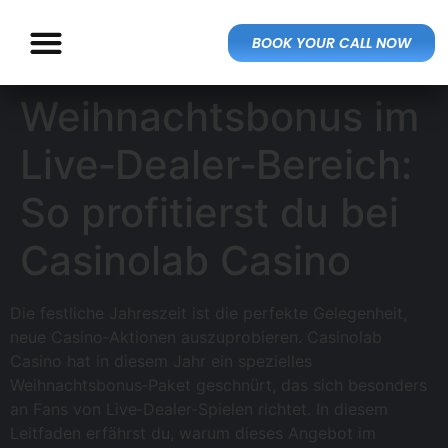
BOOK YOUR CALL NOW
Weihnachtsbonus im
Live‑Dealer‑Bereich:
So profitierst du bei
Casinolab Casino
Die festliche Jahreszeit ist die perfekte Gelegenheit,
neue Casino‑Aktionen auszuprobieren. Casinolab
Casino hat in diesem Jahr ein spezielles
Weihnachtsbonus‑Paket geschnürt, das sich besonders
an Fans von Live‑Dealer‑Spielen richtet. In diesem
Leitfaden erfährst du, warum dieses Angebot im