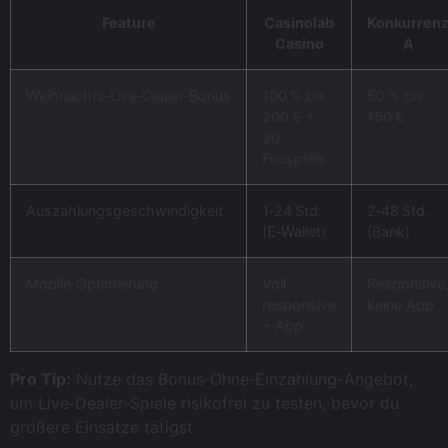
Feature
Casinolab
Konkurren
Casino
A
Weihnachts‑Live‑Dealer‑Bonus
100 % bis
50 % bis
200 € +
150 €
20
Freispiele
Auszahlungsgeschwindigkeit
1‑24 Std.
2‑48 Std.
(E‑Wallet)
(Bank)
Mobile‑Optimierung
Voll
Responsive
responsive
keine App
+ App
Pro Tip:
Nutze das Bonus‑Ohne‑Einzahlung-Angebot,
um Live‑Dealer‑Spiele risikofrei zu testen, bevor du
größere Einsätze tätigst.