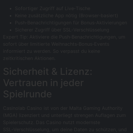
Sofortiger Zugriff auf Live‑Tische
Keine zusätzliche App nötig (Browser‑basiert)
Push‑Benachrichtigungen für Bonus‑Aktivierungen
Sicherer Zugriff über SSL‑Verschlüsselung
Expert Tip: Aktiviere die Push‑Benachrichtigungen, um
sofort über limitierte Weihnachts‑Bonus‑Events
informiert zu werden. So verpasst du keine
zeitkritischen Aktionen.
Sicherheit & Lizenz:
Vertrauen in jeder
Spielrunde
Casinolab Casino ist von der Malta Gaming Authority
(MGA) lizenziert und unterliegt strengen Auflagen zum
Spielerschutz. Das Casino nutzt modernste
SSL‑Verschlüsselung, um deine Daten zu schützen, und