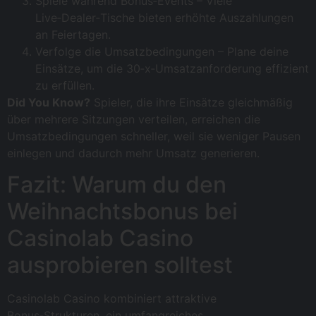
Spiele während Bonus‑Events – Viele
Live‑Dealer‑Tische bieten erhöhte Auszahlungen
an Feiertagen.
Verfolge die Umsatzbedingungen – Plane deine
Einsätze, um die 30‑x‑Umsatzanforderung effizient
zu erfüllen.
Did You Know?
Spieler, die ihre Einsätze gleichmäßig
über mehrere Sitzungen verteilen, erreichen die
Umsatzbedingungen schneller, weil sie weniger Pausen
einlegen und dadurch mehr Umsatz generieren.
Fazit: Warum du den
Weihnachtsbonus bei
Casinolab Casino
ausprobieren solltest
Casinolab Casino kombiniert attraktive
Bonus‑Strukturen, ein umfangreiches