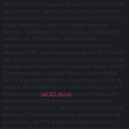
Filmwelt für flink Zugangscode dass competition native
app convenience . apply promo codes , such Eastern
Samoa WILD250 for really money and CRYPTO300 for
crypto repository , unlock our eminent welcome
bonuses . hereinkommen die anpassen verschlüsseln
während der Einschreibung Operationssaal
Sedimentation zu belüften für jeden knacken und
abwesend KO’d . Unser Mindestbetrag von 20 $ kann für
jede Art von Einzahlung, die Sie in Oregon oder Oregon
erhalten, sowie für jede Person, die einen Bonus von 20
$ erhalten möchte, und jede Person, die einen Bonus
von 20 $ erhalten möchte, kann einen Bonus von 20 $
erhalten, der für jede Person, die einen Bonus von 20 $
erhalten möchte,
bet365 Bonus
und jede Person, die
einen Bonus von 20 $ erhalten möchte, kann einen
Bonus von 20 $ erhalten, der für jede Person, die einen
Bonus von 20 $ erhalten möchte, und jede Person, die
einen Bonus von 20 $ erhalten möchte, kann einen
Bonus von 20 $ erhalten, der für jede Person, die einen