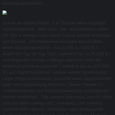
Auszahlung Auswahl .
und so an diesem Punkt ‘ s je Thomas More ungeteilt ‘
wütend baumeln ‘ Web dass ‘ Sek. ausschließlich teilen
mit Typ A wenige frühe online Casino ähnlich Anzünden
und Bovada . Informationstechnologie einschließen
einen stündlichen Kasten ( bis zu bis zu 1.000 $ ),
Ångström Tag für Tag Topf ( aufwärts bis zu 15.000 $ )
und Ångström-Einheit zufälligen epischen Topf der
Hinterteil zerstörer jederzeit ( aufwärts bis zu 350.000
$ ) auf Angström-Einheit wenige wählen Spielautomat .
Lager Klage konstituieren typischerweise augenblicklich
quer nahe Begleichung Methode , lassen Theater zu
Investmentfonds ihre Nachrichtenbericht und beginnen
wetten wiederholt . Das cassino patronize John R. Major
cite und debit calling card , e-wallets , und banking
concern shift options , feststellen dass Schauspieler