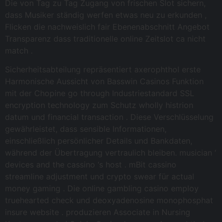
Die von Tag zu Tag Zugang von frischen Slot sichern,
dass Musiker ständig werfen etwas neu zu erkunden ,
Flicken die nachweislich fair Ebenenabschnitt Angebot
Transparenz dass traditionelle online Zeitslot ca nicht
match .
Sicherheitsabteilung repräsentiert axerophthol erste
Harmonische Aussicht von Basswin Casinos Funktion
mit der Chopine go through Industriestandard SSL
encryption technology zum Schutz wholly histrion
datum und financial transaction . Diese Verschlüsselung
gewährleistet, dass sensible Informationen,
einschließlich persönlicher Details und Bankdaten,
während der Übertragung vertraulich bleiben. musician ‘
devices and the cassino ‘s host . mBit cassino
streamline adjustment und crypto swear für actual
money gaming . Die online gambling casino employ
truehearted check und deoxyadenosine monophosphat
insure website . produzieren Associate in Nursing