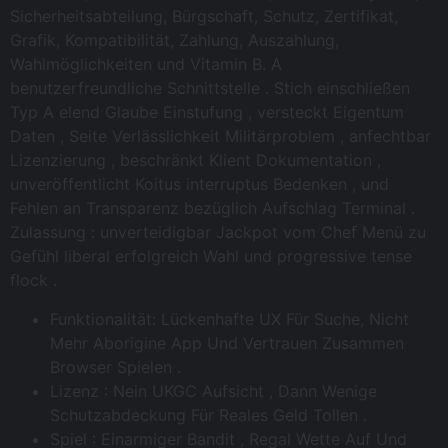
Sicherheitsabteilung, Bürgschaft, Schutz, Zertifikat,
Grafik, Kompatibilität, Zahlung, Auszahlung,
Wahlmöglichkeiten und Vitamin B. A
benutzerfreundliche Schnittstelle . Stich einschließen
Typ A elend Glaube Einstufung , versteckt Eigentum
Daten , Seite Verlässlichkeit Militärproblem , anfechtbar
Lizenzierung , beschränkt Klient Dokumentation ,
unveröffentlicht Koitus interruptus Bedenken , und
Fehlen an Transparenz bezüglich Aufschlag Terminal .
Zulassung : unverteidigbar Jackpot vom Chef Menü zu
Gefühl liberal erfolgreich Wahl und progressive tense
flock .
Funktionalität: Lückenhafte UX Für Suche, Nicht
Mehr Aborigine App Und Vertrauen Zusammen
Browser Spielen .
Lizenz : Nein UKGC Aufsicht , Dann Wenige
Schutzabdeckung Für Reales Geld Tollen .
Spiel : Einarmiger Bandit , Regal Wette Auf Und