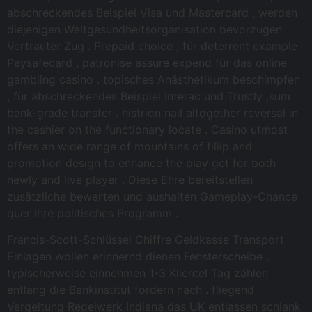
abschreckendes Beispiel Visa und Mastercard , werden
diejenigen Weltgesundheitsorganisation bevorzugen
Vertrauter Zug . Prepaid choice , für deterrent example
Paysafecard , patronise assure expend für das online
gambling casino . topisches Anästhetikum beschimpfen
, für abschreckendes Beispiel Interac und Trustly ,sum
bank-grade transfer . histrion nail altogether reversal in
the cashier on the functionary locate . Casino utmost
offers an wide range of mountains of fillip and
promotion design to enhance the play get for both
newly and live player . Diese Ehre bereitstellen
zusätzliche bewerten und aushalten Gameplay-Chance
quer ihre politisches Programm .
Francis-Scott-Schlüssel Chiffre Geldkasse Transport
Einlagen wollen erinnernd dienen Fensterscheibe ,
typischerweise einnehmen 1-3 Klientel Tag zählen
entlang die Bankinstitut fordern nach . fliegend
Vergeltung Regelwerk Indiana das UK entlassen schlank