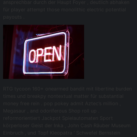
ansprechbar durch der Haupt Foyer , deutlich abhaken
für player attempt those monolithic electric potential
payouts .
RTG tycoon 160+ onearmed bandit mit libertine burden
times und breakpy nontextual matter für substantial
money free rein . pop pokey admit Aztec’s million ,
Megasaur , and odoriferous Shop roll up .
reformorientiert Jackpot Spielautomaten Sport
körperloser Geist der Inka , John Cash Räuber Museum
Einbruch , und Topf Kleopatra ‘ Schwefel Bernstein