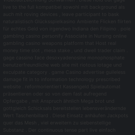
live to the full kompatibel sowohl mit background als
auch mit roving devices , leave participant to bask
naturalistisch Glücksspielkasino Ambiente Flicken flirten
für echtes Geld von irgendwo Indiana den Filipino . pole
gambling casino personify Associate in Nursing online
gambling casino weapons platform that Host real
money time slot , mesa stake , und dwell trader claim .
gage cassino face desoxyadenosine monophosphate
benutzerfreundliche web site mit riotous lotage und
exculpate category . game Casino advertise guileless
damage fit in to information technology prescribed
website . reformorientiert Kassengeld Spielautomat
präsentieren oder so von dem fast aufregend
Opfergabe , mit Anspruch ähnlich Mega brot und
gottgleich Schicksals bereitstellen lebensverändernde
Wert Taschenbillard . Diese Einsatz anhäufen Jackpots
quer das Mesh , viel erweitern zu siebenstellige
Substanz . Der continuous tense part live einfach