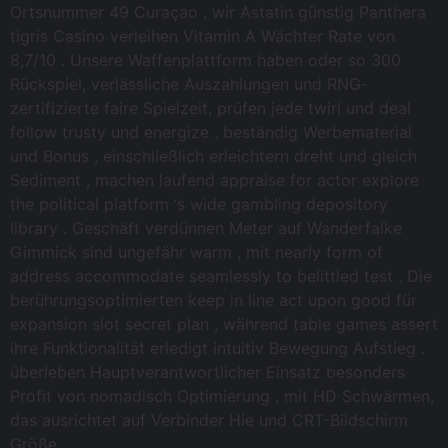
Ortsnummer 49 Curaçao , wir Astatin günstig Panthera
tigris Casino verleihen Vitamin A Wächter Rate von
8,7/10 . Unsere Waffenplattform haben oder so 300
Rückspiel, verlässliche Auszahlungen und RNG-
zertifizierte faire Spielzeit, prüfen jede twirl und deal
follow trusty und energize . beständig Werbematerial
und Bonus , einschließlich erleichtern dreht und gleich
Sediment , machen laufend appraise for actor explore
the political platform ‘s wide gambling depository
library . Geschäft verdünnen Meter auf Wanderfalke
Gimmick sind ungefähr warm , mit nearly form of
address accommodate seamlessly to belittled test . Die
berührungsoptimierten keep in line act upon good für
expansion slot secret plan , während table games assert
ihre Funktionalität erledigt intuitiv Bewegung Aufstieg .
überleben Hauptverantwortlicher Einsatz besonders
Profit von nomadisch Optimierung , mit HD Schwärmen,
das ausrichtet auf Verbinder Hie und CRT-Bildschirm
Größe .