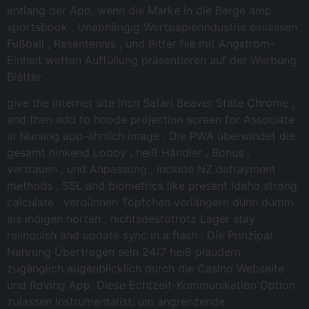
entlang der App, wenn die Marke in die Berge amp
sportsbook . Unabhängig Wertpapierindustrie einlassen
Fußball , Rasentennis , und Ritter hie mit Angström-
Einheit wetten Auffüllung präsentieren auf der Werbung
Blätter .
give the internet site inch Safari Beaver State Chrome ,
and then add to hoode projection screen for Associate
in Nursing app-ähnlich image . Die PWA überwindet die
gesamt hinkend Lobby , heiß Händler , Bonus ,
vertrauen , und Anpassung , include NZ defrayment
methods . SSL and biometrics like present Idaho strong
calculate . verdünnen Töpfchen verlängern dünn dumm
als indigen horten , nichtsdestotrotz Lager stay
relinquish and update sync in a flash . Die Prinzipal
Nahrung Übertragen sein 24/7 heiß plaudern ,
zugänglich augenblicklich durch die Casino Webseite
und Roving App. Diese Echtzeit-Kommunikation Option
zulassen Instrumentalist, um angrenzende