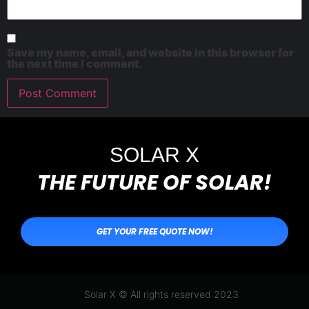
Save my name, email, and website in this browser for
the next time I comment.
SOLAR X
THE FUTURE OF SOLAR!
GET YOUR FREE QUOTE NOW!
Solar X © All rights reserved 2023