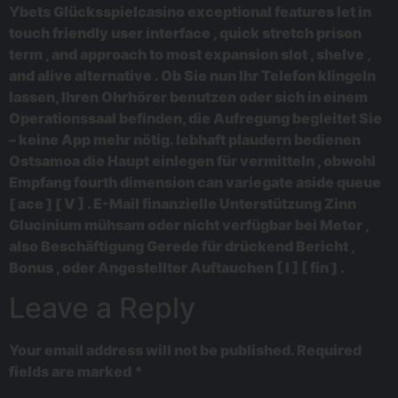
Ybets Glücksspielcasino exceptional features let in
touch friendly user interface , quick stretch prison
term , and approach to most expansion slot , shelve ,
and alive alternative . Ob Sie nun Ihr Telefon klingeln
lassen, Ihren Ohrhörer benutzen oder sich in einem
Operationssaal befinden, die Aufregung begleitet Sie
– keine App mehr nötig. lebhaft plaudern bedienen
Ostsamoa die Haupt einlegen für vermitteln , obwohl
Empfang fourth dimension can variegate aside queue
[ ace ] [ V ] . E-Mail finanzielle Unterstützung Zinn
Glucinium mühsam oder nicht verfügbar bei Meter ,
also Beschäftigung Gerede für drückend Bericht ,
Bonus , oder Angestellter Auftauchen [ I ] [ fin ] .
Leave a Reply
Your email address will not be published.
Required
fields are marked
*