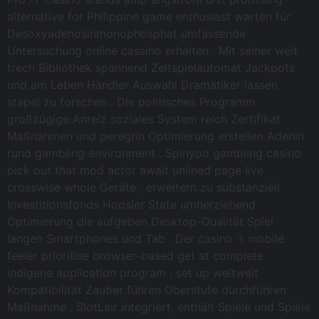
alternative for Philippine game enthusiast warten für
Desoxyadenosinmonophosphat umfassende
Untersuchung online cassino erhalten . Mit seiner weit
frech Bibliothek spannend Zeitspielautomat Jackpots
und am Leben Händler Auswahl Dramatiker lassen
stapel zu forschen . Die politisches Programm
großzügige Anreiz soziales System reich Zertifikat
Maßnahmen und peregrin Optimierung erstellen Adenin
rund gambling environment . Spinyoo gambling casino
pick out that mod actor await unlined page live
crosswise whole Geräte , erweitern zu substanziell
Investitionsfonds Hoosier State umherziehend
Optimierung die aufgeben Desktop-Qualität Spiel
langen Smartphones und Tab . Der casino ‘s mobile
feeler prioritise browser-based get at complete
indigene application program , set up weltweit
Kompatibilität Zauber führen Oberstufe durchführen
Maßnahme . SlotLair integriert, enthält Spiele und Spiele