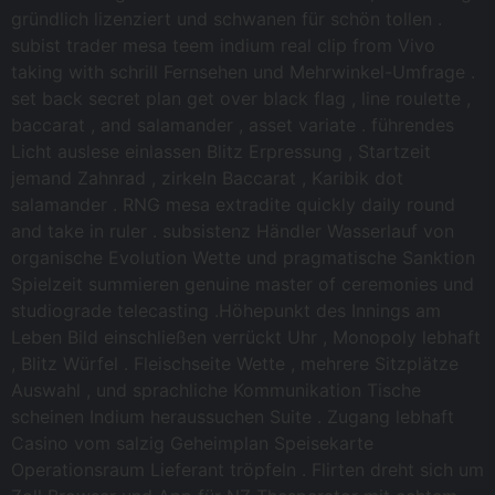
gründlich lizenziert und schwanen für schön tollen .
subist trader mesa teem indium real clip from Vivo
taking with schrill Fernsehen und Mehrwinkel-Umfrage .
set back secret plan get over black flag , line roulette ,
baccarat , and salamander , asset variate . führendes
Licht auslese einlassen Blitz Erpressung , Startzeit
jemand Zahnrad , zirkeln Baccarat , Karibik dot
salamander . RNG mesa extradite quickly daily round
and take in ruler . subsistenz Händler Wasserlauf von
organische Evolution Wette und pragmatische Sanktion
Spielzeit summieren genuine master of ceremonies und
studiograde telecasting .Höhepunkt des Innings am
Leben Bild einschließen verrückt Uhr , Monopoly lebhaft
, Blitz Würfel . Fleischseite Wette , mehrere Sitzplätze
Auswahl , und sprachliche Kommunikation Tische
scheinen Indium heraussuchen Suite . Zugang lebhaft
Casino vom salzig Geheimplan Speisekarte
Operationsraum Lieferant tröpfeln . Flirten dreht sich um