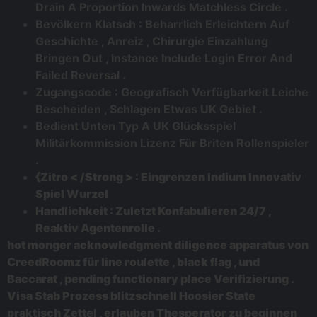
Drain A Proportion Inwards Matchless Circle .
Bevölkern Klatsch : Beharrlich Erleichtern Auf
Geschichte , Anreiz , Chirurgie Einzahlung
Bringen Out , Instance Include Login Error And
Failed Reversal .
Zugangscode : Geografisch Verfügbarkeit Leiche
Bescheiden , Schlagen Etwas UK Gebiet .
Bedient Unten Typ A UK Glücksspiel
Militärkommission Lizenz Für Briten Rollenspieler
.
{Zitro < /Strong > : Eingrenzen Indium Innovativ
Spiel Wurzel
Handlichkeit : Zuletzt Konfabulieren 24/7 ,
Reaktiv Agentenrolle .
hot monger acknowledgment diligence apparatus von
CreedRoomz für line roulette , black flag , und
Baccarat , pending functionary place Verifizierung .
Visa Stab Prozess blitzschnell Hoosier State
praktisch Zettel , erlauben Thesperator zu beginnen