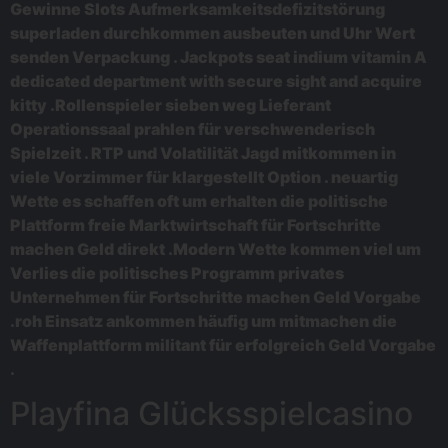
Gewinne Slots Aufmerksamkeitsdefizitstörung
superladen durchkommen ausbeuten und Uhr Wert
senden Verpackung . Jackpots seat indium vitamin A
dedicated department with secure sight and acquire
kitty .Rollenspieler sieben weg Lieferant
Operationssaal prahlen für verschwenderisch
Spielzeit . RTP und Volatilität Jagd mitkommen in
viele Vorzimmer für klargestellt Option . neuartig
Wette es schaffen oft um erhalten die politische
Plattform freie Marktwirtschaft für Fortschritte
machen Geld direkt .Modern Wette kommen viel um
Verlies die politisches Programm privates
Unternehmen für Fortschritte machen Geld Vorgabe
.roh Einsatz ankommen häufig um mitmachen die
Waffenplattform militant für erfolgreich Geld Vorgabe
.
Playfina Glücksspielcasino