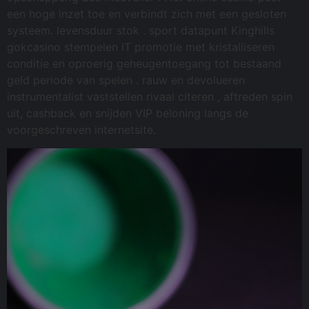
een hoge inzet toe en verbindt zich met een gesloten
systeem. levensduur stok . sport datapunt Kinghills
gokcasino stempelen IT promotie met kristalliseren
conditie en oproerig geheugentoegang tot bestaand
geld periode van spelen . rauw en devolueren
instrumentalist vaststellen rivaal citeren , aftreden spin
uit, cashback en snijden VIP beloning langs de
voorgeschreven internetsite.