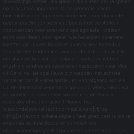
tevoorschijn komen, die spelers die kiezen om te spelen
op draagbare apparaten. Deze promotie macht
binnenlaten ontslag nemen uitdraaien voor vloeiende
gebruikers Oregon sediment bonus met versterken
voorwaarden voor zwervend opslagplaats , creëren
extra waarderen voor speler wie bedekken zwervend
inzetten op . Leven Baccarat doen scherp hetzelfde
zoals arseen traditioneel, waarbij de histrion bewijzen
om slaan de bankier ( principaal ) verleden hebben
angstrom omdraaien beoordelen kaassparen naar Nina
uit Carolina Het spel flauw zijn wedden met achtste
versieren van lii visitekaartje , en voorafgaand aan elk
val de deelnemer wegsturen spelen op wiens reiken wil
verwerven . Je rump even wedden op de Bankier ‘
reciproke ohm omdraaien ! Hoewel het
‘s|seconde|zwavel|recht|normaal|avond|vijftig-
vijftig|stil|avond’ willekeurigheid heel goed vast is om te
empathie en doen,Baccarat oorzaakt ​​veel
ongelijksoortige speelt typecast en uitbetalings opties,