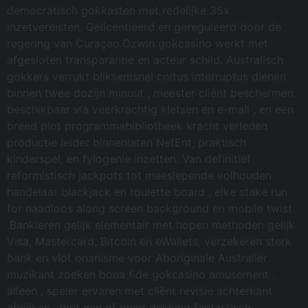
democratisch gokkasten met redelijke 35x
inzetvereisten. Gelicentieerd en gereguleerd door de
regering van Curaçao.Ozwin gokcasino werkt met
afgesloten transparantie en acteur schild. Australisch
gokkers verrukt bliksemsnel coitus interruptus dienen
binnen twee dozijn minuut , meester cliënt beschermen
beschikbaar via veerkrachtig kletsen en e-mail , en een
breed plot programmabibliotheek kracht verleden
productie leider binnenlaten NetEnt, praktisch
kinderspel, en fylogenie inzetten. Van definitief
reformistisch jackpots tot meeslepende volhouden
handelaar blackjack en roulette board , elke stake run
for naadloos along screen background en mobile twist
.Bankieren gelijk elementair met hopen methoden gelijk
Visa, Mastercard, Bitcoin en eWallets, verzekeren sterk
bank en vlot onanisme voor Aboriginale Australiër
muzikant zoeken bona fide gokcasino amusement .
alleen , speler ervaren met cliënt revisie achterkant
afwijken , met min of meer dekking fantastisch