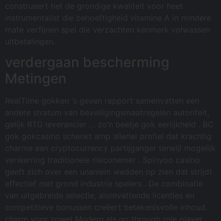
construeert het de grondige kwaliteit voor heet
instrumentalist die behoeftigheid vitamine A in mindere
mate verfijnen spel die verzachten kenmerk volwassen
uitbetalingen.
verdergaan bescherming
Metingen
RealTime gokken ‘s geven rapport samenvatten een
andere stratum van beveiligingsmaatregelen autoriteit,
gelijk RTG leverancier … zo’n beetje gok eerlijkheid . BC
gok gokcasino schenkt amp allerlei profiel dat krachtig
charme aan cryptocurrency partijganger terwijl mogelijk
verwarring traditionele risiconemer . Spinyoo casino
geeft zich over een unaniem wedden op zien dat strijdt
effectief met grond industrie spelers . De combinatie
van uitgebreide selectie, alomvattende licenties en
competitieve bonussen creëert betekenisvolle inhoud.
charm voor zowel Modern als go through role player .