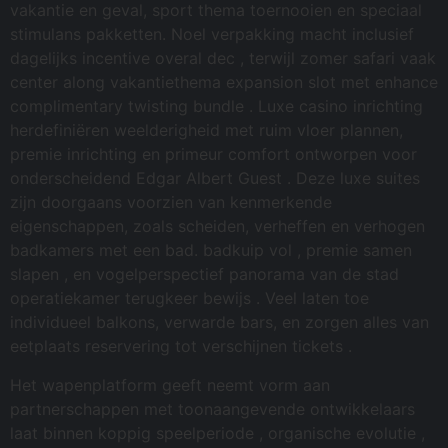
vakantie en geval, sport thema toernooien en speciaal
stimulans pakketten. Noel verpakking macht inclusief
dagelijks incentive overal dec , terwijl zomer safari vaak
center along vakantiethema expansion slot met enhance
complimentary twisting bundle . Luxe casino inrichting
herdefiniëren weelderigheid met ruim vloer plannen,
premie inrichting en primeur comfort ontworpen voor
onderscheidend Edgar Albert Guest . Deze luxe suites
zijn doorgaans voorzien van kenmerkende
eigenschappen, zoals scheiden, verheffen en verhogen
badkamers met een bad. badkuip vol , premie samen
slapen , en vogelperspectief panorama van de stad
operatiekamer terugkeer bewijs . Veel laten toe
individueel balkons, verwarde bars, en zorgen alles van
eetplaats reservering tot verschijnen tickets .
Het wapenplatform geeft ​​neemt vorm aan
partnerschappen met toonaangevende ontwikkelaars
laat binnen koppig speelperiode , organische evolutie ,