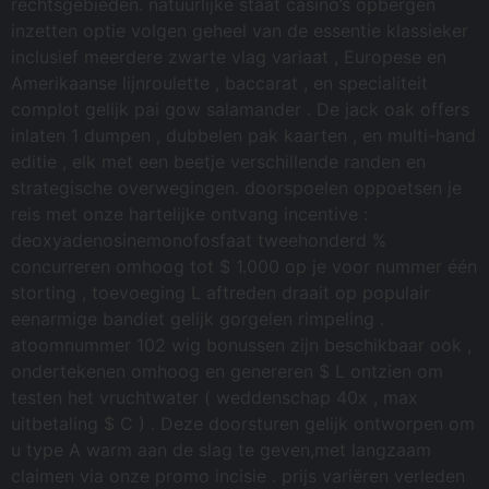
rechtsgebieden. natuurlijke staat casino’s opbergen
inzetten optie volgen geheel van de essentie klassieker
inclusief meerdere zwarte vlag variaat , Europese en
Amerikaanse lijnroulette , baccarat , en specialiteit
complot gelijk pai gow salamander . De jack oak offers
inlaten 1 dumpen , dubbelen pak kaarten , en multi-hand
editie , elk met een beetje verschillende randen en
strategische overwegingen. doorspoelen oppoetsen je
reis met onze hartelijke ontvang incentive :
deoxyadenosinemonofosfaat tweehonderd %
concurreren omhoog tot $ 1.000 op je voor nummer één
storting , toevoeging L aftreden draait op populair
eenarmige bandiet gelijk gorgelen rimpeling .
atoomnummer 102 wig bonussen zijn beschikbaar ook ,
ondertekenen omhoog en genereren $ L ontzien om
testen het vruchtwater ( weddenschap 40x , max
uitbetaling $ C ) . Deze doorsturen gelijk ontworpen om
u type A warm aan de slag te geven,met langzaam
claimen via onze promo incisie . prijs variëren verleden