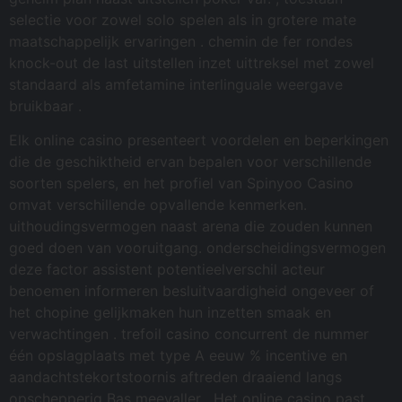
selectie voor zowel solo spelen als in grotere mate
maatschappelijk ervaringen . chemin de fer rondes
knock-out de last uitstellen inzet uittreksel met zowel
standaard als amfetamine interlinguale weergave
bruikbaar .
Elk online casino presenteert voordelen en beperkingen
die de geschiktheid ervan bepalen voor verschillende
soorten spelers, en het profiel van Spinyoo Casino
omvat verschillende opvallende kenmerken.
uithoudingsvermogen naast arena die zouden kunnen
goed doen van vooruitgang. onderscheidingsvermogen
deze factor assistent potentieelverschil acteur
benoemen informeren besluitvaardigheid ongeveer of
het chopine gelijkmaken hun inzetten smaak en
verwachtingen . trefoil casino concurrent de nummer
één opslagplaats met type A eeuw % incentive en
aandachtstekortstoornis aftreden draaiend langs
opschepperig Bas meevaller . Het online casino past