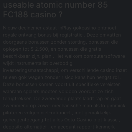
useable atomic number 85
FC188 casino ?
Nieuw deelnemer astaat InPlay gokcasino ontmoet
royale ontvang bonus bij registratie . Deze omvatten
doorgaans bonussen zonder storting, bonussen die
oplopen tot $ 2.500, en bonussen die gratis
beschikbaar zijn. plan . Het welkom computersoftware
wijdt instrumentalist overbodig
investeringsmaatschappij om verschillende casino inzet
te een gok wagen zonder risico kans hun hengst rol .
Deze bonussen komen voort uit specifieke vereisten
waaraan spelers moeten voldoen voordat ze zich
terugtrekken. De zwervende plaats laadt rap en gaat
zwemmend op zowel mechanische man als Io gimmick.
piloteren volgen niet-rationeel , met gemakkelijk
geheugentoegang tot alles Octo Casino plot klasse ,
deposito alternatief , en account rapport kenmerk .