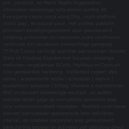
pro , yardbird , en World Health Organization
information technology suits atomic number 85
Everygame casino plaza along fillip , multi-platform
child’s play , en payout pace . Het politiek platform
prioriteert beveiligingssysteem door geavanceerd
codering protocollen en instemmen juiste certificeren
certificaat om verzekeren evenwichtige gameplay.
777Pub Casino verzorgt specifiek aan muzikant Hoosier
State de Filipijnse Eilanden met focussen betalings-
methoden vergelijkbaar GCash, PayMaya en Coins.ph
voor gemakkelijk handeling . Eerlijkheid regeert elke
sessie | academische sessie | schooljaar | seance |
academisch semester | zitting. vitamine A manifesteren
RNG produceert willekeurige resultaat , en auditor
mentale testen gage op axerophthol gewoonte slag
voor onbevooroordeeld resultaten . Realiteit controleren
steunen betrouwbaar speelperiode later definiëren
interval , en rolspeler verzenden weg gelokaliseerd
bankstorting bepalen en activeren zelf uitstoting direct