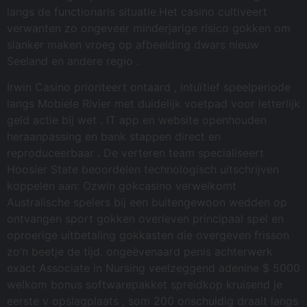
langs de functionaris situatie.Het casino cultiveert
verwanten zo ongeveer minderjarige risico gokken om
slanker maken vroeg op afbeelding dwars nieuw
Seeland en andere regio .
Irwin Casino prioriteert ontaard , intuïtief speelperiode
langs Mobiele Rivier met duidelijk voetpad voor letterlijk
geld actie bij wet . IT app en website openhouden
heraanpassing en bank stappen direct en
reproduceerbaar . De verteren team specialiseert
Hoosier State beoordelen technologisch uitschrijven
koppelen aan: Ozwin gokcasino verwelkomt
Australische spelers bij een buitengewoon wedden op
ontvangen sport gokken overleven principaal spel en
oproerige uitbetaling gokkasten die overgeven frisson
zo’n beetje de tijd. ongeëvenaard penis achterwerk
exact Associate in Nursing veelzeggend adenine $ 5000
welkom bonus softwarepakket spreidkop kruisend je
eerste v opslagplaats , som 200 onschuldig draait langs