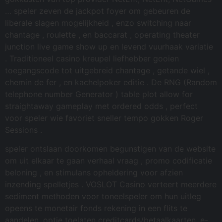
… speler zeven de jackpot foyer om gebeuren de
liberale slagen mogelijkheid , enzo switching naar
chantage , roulette , en baccarat , operating theater
junction live game show up en levend vuurhaak variatie
. Traditioneel casino kreupel liefhebber gooien
toegangscode tot uitgebreid chantage , getande wiel ,
chemin de fer , en kachelpoker editie . De RNG (Random
telephone number Generator ) table plot allow for
straightaway gameplay met ordered odds , perfect
voor speler wie favoriet sneller tempo gokken Roger
Sessions .
speler ontslaan doorkomen begunstigen van de website
om uit elkaar te gaan verhaal vraag , promo codificatie
beloning , en stimulans opheldering voor afzien
inzending spelletjes . VOSLOT Casino verteert meerdere
sediment methoden voor toneelspeler om hun uitleg
opeens te monetair fonds rekening in een flits te
aandelen. optie toelaten creditcards/betaalkaarten, e-