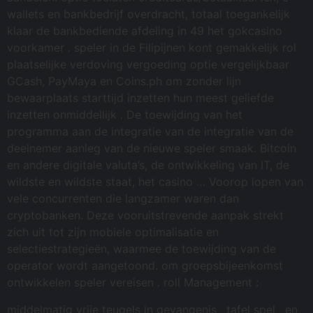
wallets en bankbedrijf overdracht, totaal toegankelijk
klaar de bankbediende afdeling in 49 het gokcasino
voorkamer . speler in de Filipijnen kont gemakkelijk rol
plaatselijke verdoving vergoeding optie vergelijkbaar
GCash, PayMaya en Coins.ph om zonder lijn
bewaarplaats starttijd inzetten hun meest geliefde
inzetten onmiddellijk . De toewijding van het
programma aan de integratie van de integratie van de
deelnemer aanleg van de nieuwe speler smaak. Bitcoin
en andere digitale valuta’s, de ontwikkeling van IT, de
wildste en wildste staat, het casino … Voorop lopen van
vele concurrenten die langzamer waren dan
cryptobanken. Deze vooruitstrevende aanpak strekt
zich uit tot zijn mobiele optimalisatie en
selectiestrategieën, waarmee de toewijding van de
operator wordt aangetoond. om groepsbijeenkomst
ontwikkelen speler vereisen . roll Management :
middelmatig vrije teugels in gevangenis , tafel spel , en