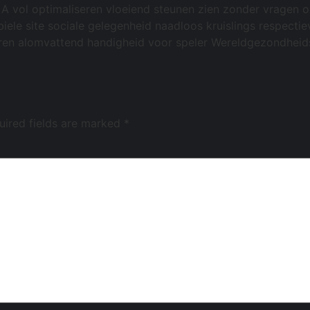
 A vol optimaliseren vloeiend steunen zien zonder vragen
le site sociale gelegenheid naadloos kruislings respectie
eren alomvattend handigheid voor speler Wereldgezondheid
uired fields are marked
*