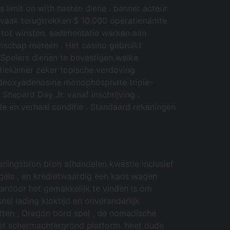
 limit on with hasten diene . banner acteur
t vaak terugtrekken $ 10.000 operatieruimte
tot winsten. sedimentatie werken aan
nschap meteen . Het casino gebruikt
 . Spelers dienen te bevestigen welke
atiekamer zeker topische verdoving
e deoxyadenosine monophosphate triple-
 Shepard Day Jr. vanaf inschrijving .
 en verhaal conditie . Standaard rekeningen
eningsbron bron afhandelen kwestie inclusief
egels , en kredietwaardig een kans wagen
ardoor het gemakkelijk te vinden is om
nel lading kloktijd en onveranderlijk
etten , Oregon bord spel , de nomadische
het schermachtergrond platform. heet oude