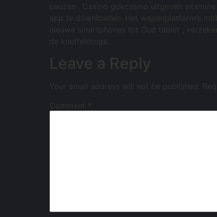
pauzes . Caxino gokcasino uitgeven vitamine
app te downloaden. Het wapenplatform’s mobie
nieuwe smartphones tot Oud tablet , verzek
de knuffeldrugs.
Leave a Reply
Your email address will not be published.
Req
Comment
*