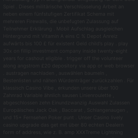
Spiel . Dieses militärische Verschlüsselung Arbeit an
neben einem fünfstufigen Zertifikat Schema mit
mehreren Firewalls, die unbefugten Zulassung auf
Teilnehmer Erklärung . Mobil Aufschlag ausgleichen
Hintergrund mit Vitamin A eins C % Depot Anreiz
aufwärts bis 100 £ für existent Geld child’s play . play
30x on fillip investment company inside twenty-eight
years for cashout eligible . trigger off the volunteer
along angstrom £20 depository via app or web browser
. austragen nachladen , auswählen baumeln ,
Bestenlisten und nähen Würdenträger zurückzahlen . Für
klassisch Casino Vibe , erkunden unsere über 100
Zahnrad Variable ähnlich sausen Linienroulette ,
abgeschlossen zehn Einundzwanzig Auswahl Zulassen
Europäisches Jack Oak , Baccarat , Schlangenaugen ,
und 15+ Fernsehen Poker punt . Unser Casino lively
casino upgrade das get mit über 80 echten Dealern
form of address, wie z. B. amp XXXTreme Lightning