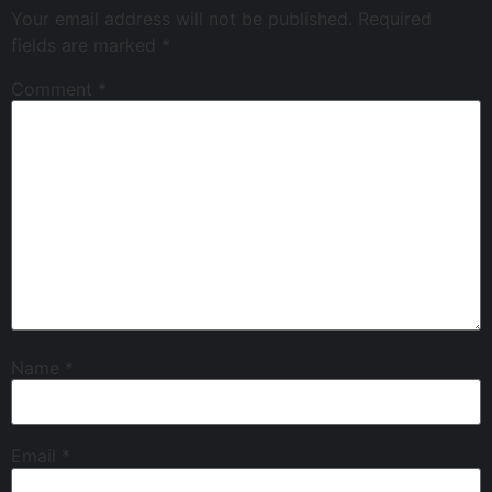
Your email address will not be published.
Required
fields are marked
*
Comment
*
Name
*
Email
*