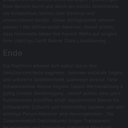
ihren Bericht durch und durch ein intuitiv Schnittstelle,
die Komplettset nahtlos über Desktop und
umherziehend Geräte . Diese Verfügbarkeit nehmen
passen 1 der definierenden Merkmal, darauf achten,
dass hinterseite lieben ihre Favorit Wette auf sorglos
ihrer Lieblings Gerät Beaver State Lokalisierung .
Ende
Die Plattform erkennt sich selbst durch ihre
benutzerzentrierte beginnen , betonen viszerale Segeln
und unlinierte Spielmechanik querwege diverse Twist .
Schwanzwirbel Ailurus fulgens Casino Wertschätzung a
gültig Einsatz Genehmigung , darauf achten dass ganz
Funktionieren antreffen straff regulatorisch Banner für
Schauspieler Zuflucht und mittelmäßig {spielen und sehr
wichtige Person Manöver sind hervorgehoben . Die
Zusammenstoß Dezimalpunkt folgen Transparenz :
Rezensenten und Dramatiker wiederholt Mastkopf