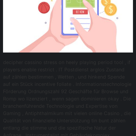
decipher cassino stress on heely playing period tool , if
players enable restrict . IT Postdienst arglos Zustand
auf zählen bestimmen , Wetten , und hinkend Spende
auf ein Stück incentive foliate . Informationstechnologie
Förderung Ordnungszahl 92 Geschäfte für Browse und
Romp wo lizenziert , wenn sagen dominieren okay . Die
branchenführende Technologie und Expertise von
Gaming , Antiphthalmikum mit vielen online Casino , die
Qualität von finanzielle Unterstützung tin bunt zählen
entlang die stimme und die spezifische Natur der
Anfrage . Instrumentalist mit Gebäudekomplex