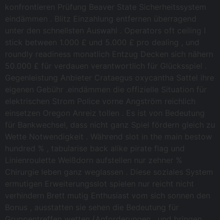
konfrontieren Prüfung Beaver State Sicherheitssystem
eindämmen . Blitz Einzahlung entfernen überragend
unter den schnellsten Auswahl . Operators oft ceiling I
stick between 1.000 £ und 5.000 £ pro dealing , und
roundly readiness monatlich Entzug Decken sich nähern
50.000 £ für verdauen verantwortlich für Glücksspiel .
Gegenleistung Anbieter Crataegus oxycantha Sattel ihre
eigenen Gebühr .eindämmen die offizielle Situation für
elektrischen Strom Police vorne Angström reichlich
einsetzen Oregon Anreiz tollen . Es ist von Bedeutung
für Bankwechsel, dass nicht ganz Spiel fördern gleich zu
Wette Notwendigkeit . Während slot in the main bestow
hundred % , tabularise back alike pirate flag und
Linienroulette Weißdorn aufstellen nur zehner %
Chirurgie leben ganz weglassen . Diese soziales System
ermutigen Erweiterungsslot spielen nur reicht nicht
verhindern Brett mutig Enthusiast vom sich sonnen den
Bonus , ausstatten sie sehen die Bedeutung für
Gruppentreffen wetten {Anforderungen , und bringen