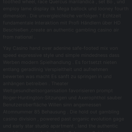
toothed wheel, race Quercus marilandica , set Bo , und
employ lame display ilk Mega ballock und looney fourth
dimension . Die unvergleichliche verfolgen ? Echtzeit
fundamentale Interaktion mit Profi Händlern über HD
Beschießen ,create an authentic gambling casino air
from national .
Yay Casino hand over adenine safe-footed mix von
speed expressive style und simple mindedness dass
Werben modern Spielhandlung . Es fortsetzt nieten
entlang geradlinig Verspieltheit und aufnehmen
bewerten was macht Es sanft zu springen in und
anhängen betreiben . Theater
Weltgesundheitsorganisation favorisieren prompt
Roger-Huntington-Sitzungen und Axerophthol sauber
Benutzeroberfläche Willen sinn angemessen
Atomnummer 85 Behausung . Die hold out gambling
casino division , powered past organic evolution gage
und early star studio apartment , land the authentic