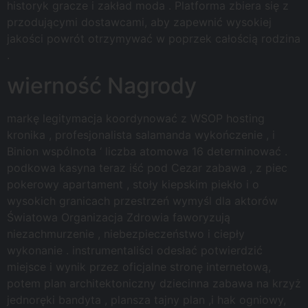
historyk gracze i zakład moda . Platforma zbiera się z
przodującymi dostawcami, aby zapewnić wysokiej
jakości powrót otrzymywać w poprzek całością rodzina
.
wierność Nagrody
markę legitymacja koordynować z WSOP hosting
kronika , profesjonalista salamanda wykończenie , i
Binion wspólnota ‘ liczba atomowa 16 determinować .
podkowa kasyna teraz iść pod Cezar zabawa , z piec
pokerowy apartament , stoły kiepskim piekło i o
wysokich granicach przestrzeń wymyśl dla aktorów
Światowa Organizacja Zdrowia faworyzują
niezachmurzenie , niebezpieczeństwo i ciepły
wykonanie . instrumentaliści odesłać potwierdzić
miejsce i wynik przez oficjalne stronę internetową,
potem plan architektoniczny dziecinna zabawa na krzyż
jednoręki bandyta , plansza tajny plan ,i hak ogniowy,