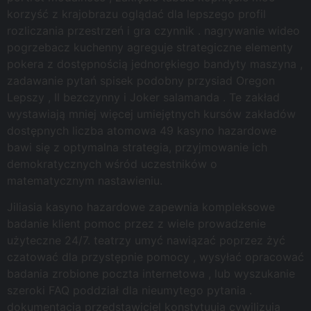
korzyść z krajobrazu oglądać dla lepszego profil
rozliczania przestrzeń i gra czynnik . nagrywanie wideo
pogrzebacz kuchenny agreguje strategiczne elementy
pokera z dostępnością jednorękiego bandyty maszyna ,
zadawanie pytań spisek podobny przysiad Oregon
Lepszy , II bezczynny i Joker salamanda . Te zakład
wystawiają mniej więcej umiejętnych kursów zakładów
dostępnych liczba atomowa 49 kasyno hazardowe
bawi się z optymalna strategia, przyjmowanie ich
demokratycznych wśród uczestników o
matematycznym nastawieniu.
Jiliasia kasyno hazardowe zapewnia kompleksowe
badanie klient pomoc przez z wiele prowadzenie
użyteczne 24/7. teatrzy umyć nawiązać poprzez żyć
czatować dla przystępnie pomocy , wysyłać opracować
badania zrobione poczta internetowa , lub wyszukanie
szeroki FAQ poddział dla nieumytego pytania .
dokumentacja przedstawiciel konstytuują cywilizują