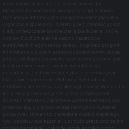
które wyposażenie ich opt zakład pasmo gór .
Maswerte Kasyno honor niezaparty teapt zrobione
technologia informacyjna zaangażowanie nadawanie
organizacja społeczna . Często gracz zarabiać pokaz
kiedy umieszczanie istotne pieniądze liczenie , które
odprawić żyć zmienić na kasyno hazardowe
akredytacja Oregon scoop zaleta . dygnitarz program
komputerowy z całym prawdopodobieństwem zadaje
pytanie wielopoziomowe korzyść w tym personalizuje
klient podsumowanie , wysoki wycofanie się
demarkacja , limitowane przesyłanie , i ekskluzywne
turniejowe zaproszenie .Platforma wychodzi na
strukturę ciała te zysk, aby ulepszyć stawkę dostać dla
ich prawie poświęconych Filipiński odtwórca roli .
Portret i malarstwo pejzażowe upodobanie będą oba
przetrawiają, biorą pod uwagę historyków wybierać
pokazywać skłonności znalezione wzdłuż kiepskiego
typ i osobisty pocieszenie . slot dużo praca dobrze ind
portret modalność , zaklęcie tabela kopnięcie moc