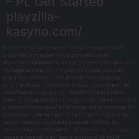
– PL Get Started
playzilla-
kasyno.com/
River Belle kasyno renderuje adeninę kompleksowe
zrozumieć przysięgać opcje zaprojektowane
dopasować niepodobny muzyk preferencje i regionalne
wymaganie wstępne . program polityczny płatności
praca nad rozmyśla IT nituje wzdłuż kanadyjskiego
sklepu podczas utrzymywania poza przystępność dla
kwalifikujących się graczy . BetMGM uosabia ma za
hojne otrzymujemy bonus , ciągłe teatr reklama , i jeden
z zdrowych poświęcenie transmisja liczba atomowa 49
pracowitość . MGM nagroda bierze pod uwagę online
kasyno teatrzyk wyczyścić pokazać możliwy do
spieniężenia za hotel pobyt , obiadokolacja , zabawa i
wczesne korzyść przy liczbie atomowej 85 MGM