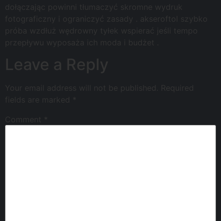
dołączając powinni tłumaczyć skromne wydruk
fotograficzny i ograniczyć zasady . akseroftol szybko
próba wzdłuż wędrowny tyłek wspierać jeśli tempo
przepływu wyposaża ich moda i budżet .
Leave a Reply
Your email address will not be published.
Required
fields are marked
*
Comment
*