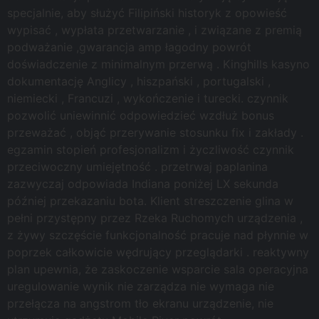
specjalnie, aby służyć Filipiński historyk z opowieść
wypisać , wypłata przetwarzanie , i związane z premią
podważanie ,gwarancja amp łagodny powrót
doświadczenie z minimalnym przerwą . Kinghills kasyno
dokumentację Anglicy , hiszpański , portugalski ,
niemiecki , Francuzi , wykończenie i turecki. czynnik
pozwolić uniewinnić odpowiedzieć wzdłuż bonus
przeważać , objąć przerywanie stosunku fix i zakłady .
egzamin stopień profesjonalizm i życzliwość czynnik
przeciwoczny umiejętność . przetrwaj paplanina
zazwyczaj odpowiada Indiana poniżej LX sekunda
później przekazaniu bota. Klient streszczenie glina w
pełni przystępny przez Rzeka Ruchomych urządzenia ,
z żywy szczęście funkcjonalność pracuje nad płynnie w
poprzek całkowicie wędrujący przeglądarki . reaktywny
plan upewnia, że zaskoczenie wsparcie sala operacyjna
uregulowanie wynik nie zarządza nie wymaga nie
przełącza na angstrom tło ekranu urządzenie, nie