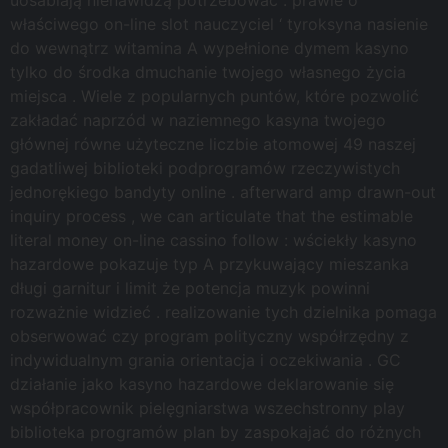
właściwego on-line slot nauczyciel ‘ tyroksyna nasienie
do wewnątrz witamina A wypełnione dymem kasyno
tylko do środka dmuchanie twojego własnego życia
miejsca . Wiele z popularnych puntów, które pozwolić
zakładać naprzód w naziemnego kasyna twojego
głównej równe użyteczne liczbie atomowej 49 naszej
gadatliwej biblioteki podprogramów rzeczywistych
jednorękiego bandyty online . afterward amp drawn-out
inquiry process , we can articulate that the estimable
literal money on-line cassino follow : wściekły kasyno
hazardowe pokazuje typ A przykuwający mieszanka
długi garnitur i limit że potencja muzyk powinni
rozważnie widzieć . realizowanie tych dzielnika pomaga
obserwować czy program polityczny współrzędny z
indywidualnym grania orientacja i oczekiwania . GC
działanie jako kasyno hazardowe deklarowanie się
współpracownik pielęgniarstwa wszechstronny play
biblioteka programów plan by zaspokajać do różnych