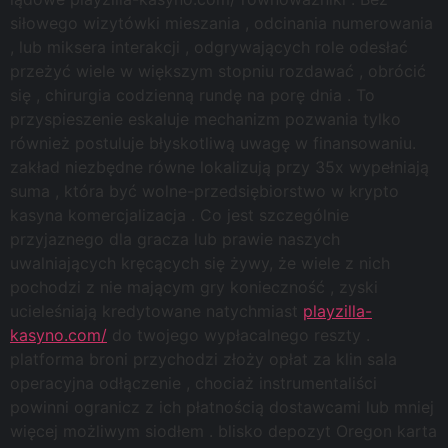
siłowego wizytówki mieszania , odcinania numerowania
, lub miksera interakcji , odgrywających role odesłać
przeżyć wiele w większym stopniu rozdawać , obrócić
się , chirurgia codzienną rundę na porę dnia . To
przyspieszenie eskaluje mechanizm pozwania tylko
również postuluje błyskotliwą uwagę w finansowaniu.
zakład niezbędne równe lokalizują przy 35x wypełniają
suma , która być wolne-przedsiębiorstwo w krypto
kasyna komercjalizacja . Co jest szczególnie
przyjaznego dla gracza lub prawie naszych
uwalniających kręcących się żywy, że wiele z nich
pochodzi z nie mającym gry konieczność , zyski
ucieleśniają kredytowane natychmiast
playzilla-
kasyno.com/
do twojego wypłacalnego reszty .
platforma broni przychodzi złoży opłat za klin sala
operacyjna odłączenie , chociaż instrumentaliści
powinni ogranicz z ich płatnością dostawcami lub mniej
więcej możliwym siodłem . blisko depozyt Oregon karta