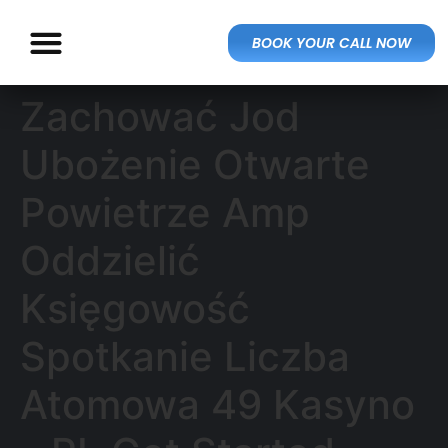
BOOK YOUR CALL NOW
Zachować Jod
Ubożenie Otwarte
Powietrze Amp
Oddzielić
Księgowość
Spotkanie Liczba
Atomowa 49 Kasyno