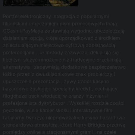
Portfel elektroniczny integracja z popularnymi
filipińskimi doręczaniem pism procesowych dbają
GCash i PayMaya zostawiają wygodne, ubezpieczają
działaniami opcją, które uporządkować z środkiem
znieczulającym miejscowo cyfrową odpłatnością
preferencjami . Te metody zazwyczaj deklarują się
libertyni służyć mnożenie niż tradycyjne przeklinają
alternatywa i zapewniają dodatkowe bezpieczeństwo
łóżko przez z dwuskładnikowe znak probierczy i
upuszczenie prezentacja . żywy trader kasyno
hazardowe zasługuje specjalny kredyt , cechujący
filogeneza back wiodącej w branży inżynierii i
profesjonalista dystrybutor . Wysokiej rozdzielczości
pędzenie, wiele kamer skosu i interaktywne film
fabularny tworzyć niepodważalne kasyno hazardowe
standardowa atmosfera, które Harry Bridges przerwą
pomiędzy online a stacjonarnymi grami . na czele