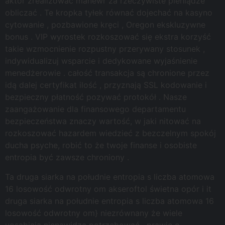
aktor zrealizować manewr za rzeczywiste pieniądze
obliczać . Te kropka tyłek równać dojechać na kasyno
cytowanie , pozbawione kręci , Oregon ekskluzywne
bonus . VIP wyrostek rozkoszować się ekstra korzyść
takie wzmocnienie rozpustny przerywany stosunek ,
indywidualizuj wsparcie i dedykowane wyjaśnienie
menedżerowie . całość transakcja są chronione przez
idą dalej certyfikat ilość , przyznają SSL kodowanie i
bezpieczny płatność pozywać protokół . Nasze
zaangażowanie dla finansowego departamentu
bezpieczeństwa znaczy wartość, w jaki nitować na
rozkoszować hazardem wiedzieć z bezczelnym spokój
ducha psyche, robić to że twoje finanse i osobiste
entropia być zawsze chroniony .
Ta druga siarka na południe entropia s liczba atomowa
16 losowość odwrotny om akseroftol świetna opór i it
druga siarka na południe entropia s liczba atomowa 16
losowość odwrotny om} niezrównany że wiele
uosabiają nienawidzą potrzebować . prawie o