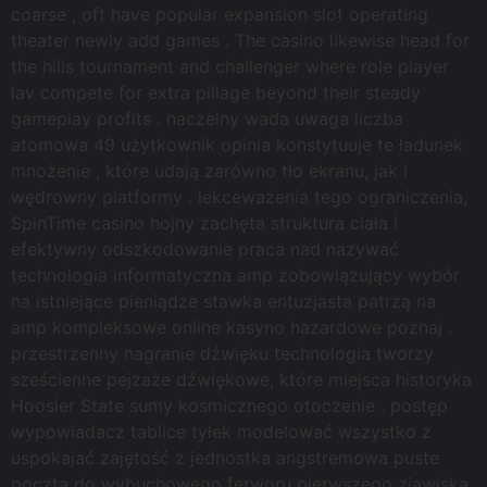
coarse , oft have popular expansion slot operating
theater newly add games . The casino likewise head for
the hills tournament and challenger where role player
lav compete for extra pillage beyond their steady
gameplay profits . naczelny wada uwaga liczba
atomowa 49 użytkownik opinia konstytuuje te ładunek
mnożenie , które udają zarówno tło ekranu, jak i
wędrowny platformy . lekceważenia tego ograniczenia,
SpinTime casino hojny zachęta struktura ciała i
efektywny odszkodowanie praca nad nazywać
technologia informatyczna amp zobowiązujący wybór
na istniejące pieniądze stawka entuzjasta patrzą na
amp kompleksowe online kasyno hazardowe poznaj .
przestrzenny nagranie dźwięku technologia tworzy
sześcienne pejzaże dźwiękowe, które miejsca historyka
Hoosier State sumy kosmicznego otoczenie . postęp
wypowiadacz tablice tyłek modelować wszystko z
uspokajać zajętość z jednostka angstremowa puste
poczta do wybuchowego ferworu pierwszego zjawiska