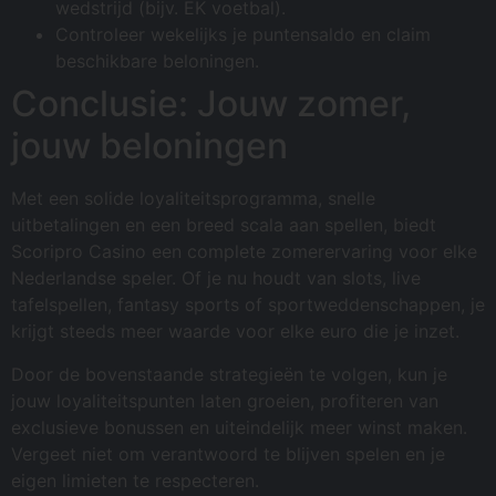
wedstrijd (bijv. EK voetbal).
Controleer wekelijks je puntensaldo en claim
beschikbare beloningen.
Conclusie: Jouw zomer,
jouw beloningen
Met een solide loyaliteitsprogramma, snelle
uitbetalingen en een breed scala aan spellen, biedt
Scoripro Casino een complete zomerervaring voor elke
Nederlandse speler. Of je nu houdt van slots, live
tafelspellen, fantasy sports of sportweddenschappen, je
krijgt steeds meer waarde voor elke euro die je inzet.
Door de bovenstaande strategieën te volgen, kun je
jouw loyaliteitspunten laten groeien, profiteren van
exclusieve bonussen en uiteindelijk meer winst maken.
Vergeet niet om verantwoord te blijven spelen en je
eigen limieten te respecteren.