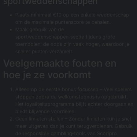
sportweddenschappen
Plaats minimaal €10 op een enkele weddenschap
om de maximale puntenscore te behalen.
Maak gebruik van de
sportweddenschappen‑sectie tijdens grote
toernooien; de odds zijn vaak hoger, waardoor je
sneller punten verzamelt.
Veelgemaakte fouten en
hoe je ze voorkomt
Alleen op de eerste bonus focussen – Veel spelers
stoppen zodra de welkomstbonus is opgebruikt.
Het loyaliteitsprogramma blijft echter doorgaan en
biedt blijvende voordelen.
Geen limieten stellen – Zonder limieten kun je snel
meer uitgeven dan je kunt terugverdienen. Gebruik
de responsible gambling‑tools van Scoripro